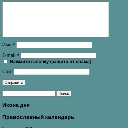
Имя
*
E-mail
*
Нажмите галочку (защита от спама)
Сайт
Икона дня
Православный календарь