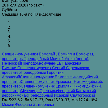
8 августа 2026
26 июля 2026 (по ст.ст.)
Суббота
Седмица 10-я по Пятидесятнице
Священномученики Ермолай , Ермипп и Ермократ,
пресвитеры
Преподобный Моисей Угрин (венгр),
Печерский
Преподобномученица Параскева
Римская
Священномученик Сергий Стрельников,
пресвитер
Преподобный Геронтий
Афонский
Священномученик Ермипп Никомидийский,
пресвитер
Священномученик Ермократ Никомидийский,
пресвитер
Священномученик Ермолай Никомидийский,
пресвитер
Мученица Ореозила
Феодосий Кавказский,
иеросхимонах
Преподобный Исаакий Святогорский
Гал.5:22-6:2, Лк.6:17–23, Рим.15:30–33, Мф.17:24–18:4
Мысли Феофана Затворника