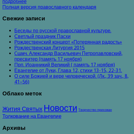
подробнее
Полная версия православного календаря
Свежие записи
Беседы по русской православной культуре.
Светлый праздник Пасхи
Рождественский концерт «Потерянная радость»
Рождественская Литургия 2015
Cщмч. Александр Васильевич Петропавловский,
пресвитер (память 17 ноября)
Прп. Иоанникий Великий ( память 17 ноября)
Евангелие от Луки, Глава 12, стихи 13-15, 22-31.
О силе Божией и вере человеческой. (Лк., 39 зач., 8,
41–56)
Облако меток
Новости
Жития Святых
Творчество прихожан
Толкование на Евангелие
Архивы