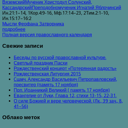
Вяземский
Мученик Христодул Солунский,
Кассандрский
Преподобномученик Игнатий Яблочинсий
Ин.21:1–14, 1Кор.4:9-16, Мф.17:14–23, 2Тим.2:1-10,
Ин.15:17–16:2
Мысли Феофана Затворника
подробнее
Полная версия православного календаря
Свежие записи
Беседы по русской православной культуре.
Светлый праздник Пасхи
Рождественский концерт «Потерянная радость»
Рождественская Литургия 2015
Cщмч. Александр Васильевич Петропавловский,
пресвитер (память 17 ноября)
Прп. Иоанникий Великий ( память 17 ноября)
Евангелие от Луки, Глава 12, стихи 13-15, 22-31.
О силе Божией и вере человеческой. (Лк., 39 зач., 8,
41–56)
Облако меток