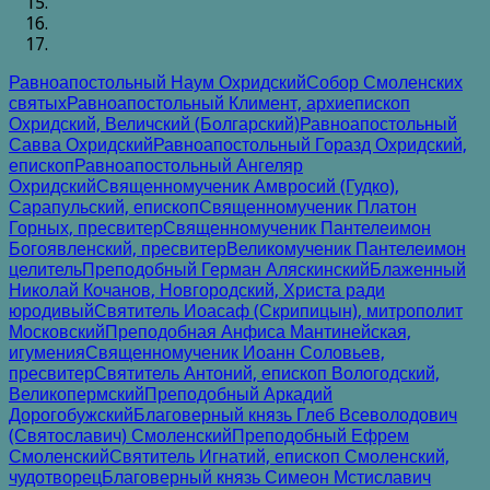
Равноапостольный Наум Охридский
Собор Смоленских
святых
Равноапостольный Климент, архиепископ
Охридский, Величский (Болгарский)
Равноапостольный
Савва Охридский
Равноапостольный Горазд Охридский,
епископ
Равноапостольный Ангеляр
Охридский
Священномученик Амвросий (Гудко),
Сарапульский, епископ
Священномученик Платон
Горных, пресвитер
Священномученик Пантелеимон
Богоявленский, пресвитер
Великомученик Пантелеимон
целитель
Преподобный Герман Аляскинский
Блаженный
Николай Кочанов, Новгородский, Христа ради
юродивый
Святитель Иоасаф (Скрипицын), митрополит
Московский
Преподобная Анфиса Мантинейская,
игумения
Священномученик Иоанн Соловьев,
пресвитер
Святитель Антоний, епископ Вологодский,
Великопермский
Преподобный Аркадий
Дорогобужский
Благоверный князь Глеб Всеволодович
(Святославич) Смоленский
Преподобный Ефрем
Смоленский
Святитель Игнатий, епископ Смоленский,
чудотворец
Благоверный князь Симеон Мстиславич