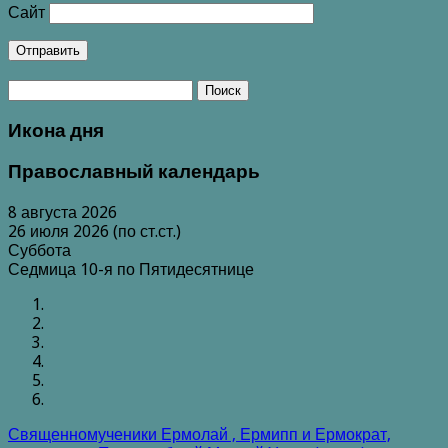
Сайт
Икона дня
Православный календарь
8 августа 2026
26 июля 2026 (по ст.ст.)
Суббота
Седмица 10-я по Пятидесятнице
Священномученики Ермолай , Ермипп и Ермократ,