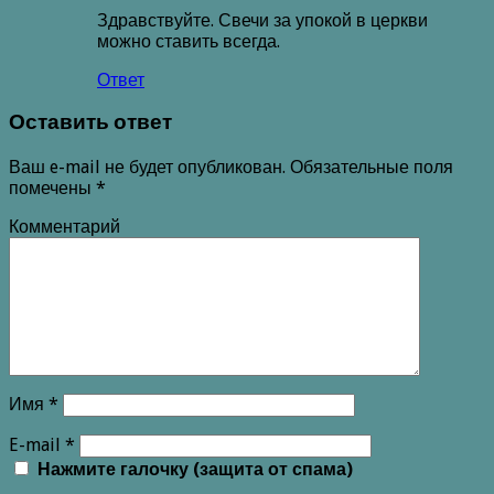
Здравствуйте. Свечи за упокой в церкви
можно ставить всегда.
Ответ
Оставить ответ
Ваш e-mail не будет опубликован.
Обязательные поля
помечены
*
Комментарий
Имя
*
E-mail
*
Нажмите галочку (защита от спама)