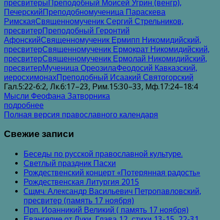
пресвитеры
Преподобный Моисей Угрин (венгр),
Печерский
Преподобномученица Параскева
Римская
Священномученик Сергий Стрельников,
пресвитер
Преподобный Геронтий
Афонский
Священномученик Ермипп Никомидийский,
пресвитер
Священномученик Ермократ Никомидийский,
пресвитер
Священномученик Ермолай Никомидийский,
пресвитер
Мученица Ореозила
Феодосий Кавказский,
иеросхимонах
Преподобный Исаакий Святогорский
Гал.5:22-6:2, Лк.6:17–23, Рим.15:30–33, Мф.17:24–18:4
Мысли Феофана Затворника
подробнее
Полная версия православного календаря
Свежие записи
Беседы по русской православной культуре.
Светлый праздник Пасхи
Рождественский концерт «Потерянная радость»
Рождественская Литургия 2015
Cщмч. Александр Васильевич Петропавловский,
пресвитер (память 17 ноября)
Прп. Иоанникий Великий ( память 17 ноября)
Евангелие от Луки, Глава 12, стихи 13-15, 22-31.