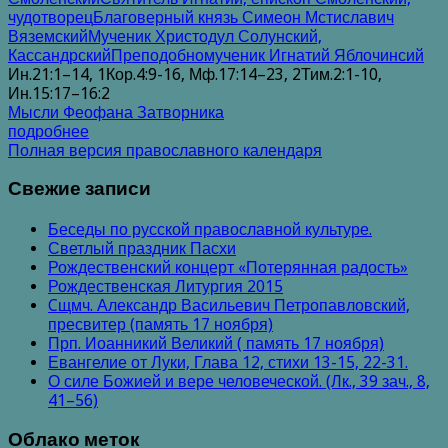
чудотворец
Благоверный князь Симеон Мстиславич
Вяземский
Мученик Христодул Солунский,
Кассандрский
Преподобномученик Игнатий Яблочинсий
Ин.21:1–14, 1Кор.4:9-16, Мф.17:14–23, 2Тим.2:1-10,
Ин.15:17–16:2
Мысли Феофана Затворника
подробнее
Полная версия православного календаря
Свежие записи
Беседы по русской православной культуре.
Светлый праздник Пасхи
Рождественский концерт «Потерянная радость»
Рождественская Литургия 2015
Cщмч. Александр Васильевич Петропавловский,
пресвитер (память 17 ноября)
Прп. Иоанникий Великий ( память 17 ноября)
Евангелие от Луки, Глава 12, стихи 13-15, 22-31.
О силе Божией и вере человеческой. (Лк., 39 зач., 8,
41–56)
Облако меток