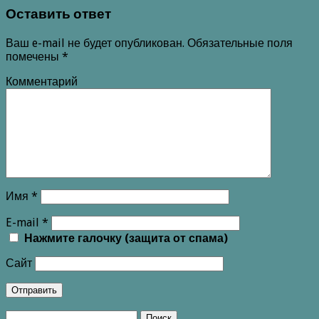
Оставить ответ
Ваш e-mail не будет опубликован.
Обязательные поля
помечены
*
Комментарий
Имя
*
E-mail
*
Нажмите галочку (защита от спама)
Сайт