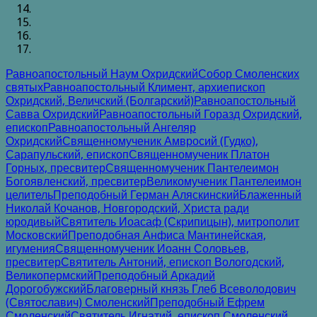
Равноапостольный Наум Охридский
Собор Смоленских
святых
Равноапостольный Климент, архиепископ
Охридский, Величский (Болгарский)
Равноапостольный
Савва Охридский
Равноапостольный Горазд Охридский,
епископ
Равноапостольный Ангеляр
Охридский
Священномученик Амвросий (Гудко),
Сарапульский, епископ
Священномученик Платон
Горных, пресвитер
Священномученик Пантелеимон
Богоявленский, пресвитер
Великомученик Пантелеимон
целитель
Преподобный Герман Аляскинский
Блаженный
Николай Кочанов, Новгородский, Христа ради
юродивый
Святитель Иоасаф (Скрипицын), митрополит
Московский
Преподобная Анфиса Мантинейская,
игумения
Священномученик Иоанн Соловьев,
пресвитер
Святитель Антоний, епископ Вологодский,
Великопермский
Преподобный Аркадий
Дорогобужский
Благоверный князь Глеб Всеволодович
(Святославич) Смоленский
Преподобный Ефрем
Смоленский
Святитель Игнатий, епископ Смоленский,