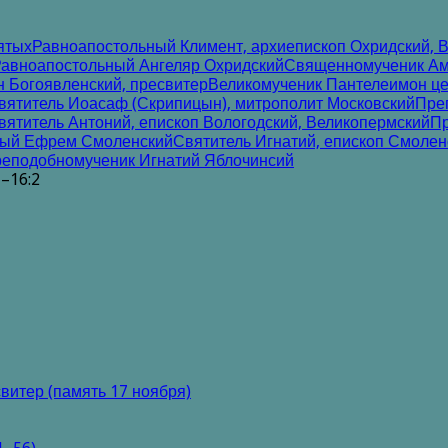
ятых
Равноапостольный Климент, архиепископ Охридский, В
авноапостольный Ангеляр Охридский
Священномученик Амв
 Богоявленский, пресвитер
Великомученик Пантелеимон це
вятитель Иоасаф (Скрипицын), митрополит Московский
Пре
вятитель Антоний, епископ Вологодский, Великопермский
Пр
ый Ефрем Смоленский
Святитель Игнатий, епископ Смолен
еподобномученик Игнатий Яблочинсий
7–16:2
витер (память 17 ноября)