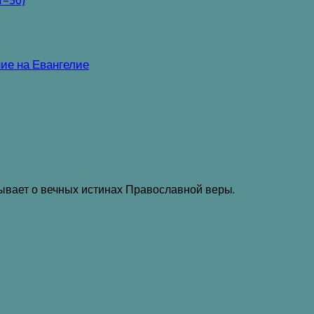
1–56)
ие на Евангелие
зывает о вечных истинах Православной веры.