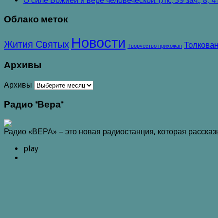
О силе Божией и вере человеческой. (Лк., 39 зач., 8, 4
Облако меток
Новости
Жития Святых
Толкован
Творчество прихожан
Архивы
Архивы
Радио "Вера"
Радио «ВЕРА» – это новая радиостанция, которая расска
play