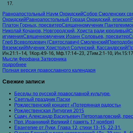
Равноапостольный Наум Охридский
Собор Смоленских св
Охридский
Равноапостольный Горазд Охридский, епископ
Р
Платон Горных, пресвитер
Священномученик Пантелеимон
Николай Кочанов, Новгородский, Христа ради юродивый
С
игумения
Священномученик Иоанн Соловьев, пресвитер
С
Глеб Всеволодович (Святославич) Смоленский
Преподобн
Вяземский
Мученик Христодул Солунский, Кассандрский
Пр
Ин.21:1–14, 1Кор.4:9-16, Мф.17:14–23, 2Тим.2:1-10, Ин.15:1
Мысли Феофана Затворника
подробнее
Полная версия православного календаря
Свежие записи
Беседы по русской православной культуре.
Светлый праздник Пасхи
Рождественский концерт «Потерянная радость»
Рождественская Литургия 2015
Cщмч. Александр Васильевич Петропавловский, прес
Прп. Иоанникий Великий ( память 17 ноября)
Евангелие от Луки, Глава 12, стихи 13-15, 22-31.