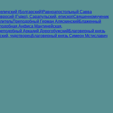
еличский (Болгарский)
Равноапостольный Савва
росий (Гудко), Сарапульский, епископ
Священномученик
литель
Преподобный Герман Аляскинский
Блаженный
подобная Анфиса Мантинейская,
еподобный Аркадий Дорогобужский
Благоверный князь
ский, чудотворец
Благоверный князь Симеон Мстиславич