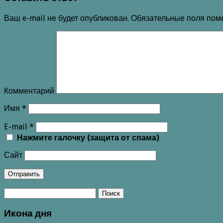
Ваш e-mail не будет опубликован.
Обязательные поля по
Комментарий
Имя
*
E-mail
*
Нажмите галочку (защита от спама)
Сайт
Икона дня