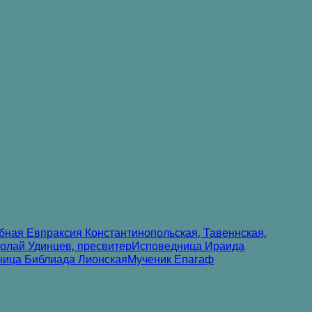
ная Евпраксия Константинопольская, Тавеннская,
лай Удинцев, пресвитер
Исповедница Ираида
ница Библиада Лионская
Мученик Епагаф