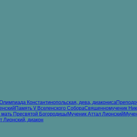
Олимпиада Константинопольская, дева, диакониса
Преподоб
енский
Память V Вселенского Собора
Священномученик Нико
 мать Пресвятой Богородицы
Мученик Аттал Лионский
Муче
 Лионский, диакон