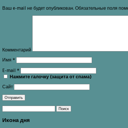
Ваш e-mail не будет опубликован.
Обязательные поля по
Комментарий
Имя
*
E-mail
*
Нажмите галочку (защита от спама)
Сайт
Икона дня