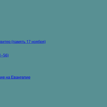
витер (память 17 ноября)
1–56)
ие на Евангелие