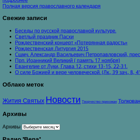
подробнее
Полная версия православного календаря
Свежие записи
Беседы по русской православной культуре.
Светлый праздник Пасхи
Рождественский концерт «Потерянная радость»
Рождественская Литургия 2015
Cщмч. Александр Васильевич Петропавловский, прес
Прп. Иоанникий Великий ( память 17 ноября)
Евангелие от Луки, Глава 12, стихи 13-15, 22-31.
О силе Божией и вере человеческой. (Лк., 39 зач., 8, 4
Облако меток
Новости
Жития Святых
Толкован
Творчество прихожан
Архивы
Архивы
Радио "Вера"