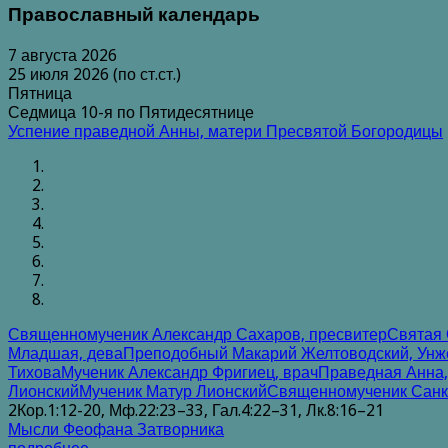
Православный календарь
7 августа 2026
25 июля 2026 (по ст.ст.)
Пятница
Седмица 10-я по Пятидесятнице
Успение праведной Анны, матери Пресвятой Богородицы
Священномученик Александр Сахаров, пресвитер
Святая 
Младшая, дева
Преподобный Макарий Желтоводский, Унж
Тихова
Мученик Александр Фригиец, врач
Праведная Анна,
Лионский
Мученик Матур Лионский
Священномученик Санкт
2Кор.1:12-20, Мф.22:23–33, Гал.4:22–31, Лк.8:16–21
Мысли Феофана Затворника