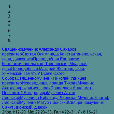
Священномученик Александр Сахаров,
пресвитер
Святая Олимпиада Константинопольская,
дева, диакониса
Преподобная Евпраксия
Константинопольская, Тавеннская, Младшая,
дева
Преподобный Макарий Желтоводский,
Унженский
Память V Вселенского
Собора
Священномученик Николай Удинцев,
пресвитер
Исповедница Ираида Тихова
Мученик
Александр Фригиец, врач
Праведная Анна, мать
Пресвятой Богородицы
Мученик Аттал
Лионский
Мученица Библиада Лионская
Мученик Епагаф
Лионский
Мученик Матур Лионский
Священномученик
Санкт Лионский, диакон
2Кор.1:12-20, Мф.22:23–33, Гал.4:22–31, Лк.8:16–21