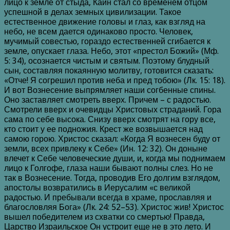
лицо к земле от стыда, Каин стал со временем отцом
успешной в делах земных цивилизации. Такое
естественное движение головы и глаз, как взгляд на
небо, не всем дается одинаково просто. Человек,
мучимый совестью, гораздо естественней сгибается к
земле, опускает глаза. Небо, этот «престол Божий» (Мф.
5: 34), осознается чистым и святым. Поэтому блудный
сын, составляя покаянную молитву, готовится сказать:
«Отче! Я согрешил против неба и пред тобою» (Лк. 15: 18).
И вот Вознесение выпрямляет наши согбенные спины.
Оно заставляет смотреть вверх. Причем – с радостью.
Смотрели вверх и очевидцы Христовых страданий. Гора
сама по себе высока. Снизу вверх смотрят на гору все,
кто стоит у ее подножия. Крест же возвышается над
самою горою. Христос сказал: «Когда Я вознесен буду от
земли, всех привлеку к Себе» (Ин. 12: 32). Он доныне
влечет к Себе человеческие души, и, когда мы поднимаем
лицо к Голгофе, глаза наши бывают полны слез. Но не
так в Вознесение. Тогда, проводив Его долгим взглядом,
апостолы возвратились в Иерусалим «с великой
радостью. И пребывали всегда в храме, прославляя и
благословляя Бога» (Лк. 24: 52–53). Христос жив! Христос
вышел победителем из схватки со смертью! Правда,
Царство Израильское Он устроит еще не в это лето. И