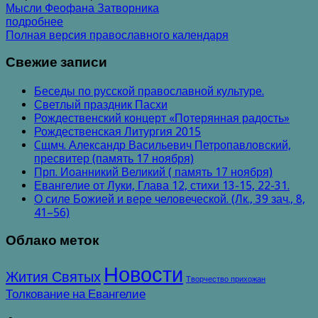
Мысли Феофана Затворника
подробнее
Полная версия православного календаря
Свежие записи
Беседы по русской православной культуре.
Светлый праздник Пасхи
Рождественский концерт «Потерянная радость»
Рождественская Литургия 2015
Cщмч. Александр Васильевич Петропавловский,
пресвитер (память 17 ноября)
Прп. Иоанникий Великий ( память 17 ноября)
Евангелие от Луки, Глава 12, стихи 13-15, 22-31.
О силе Божией и вере человеческой. (Лк., 39 зач., 8,
41–56)
Облако меток
Новости
Жития Святых
Творчество прихожан
Толкование на Евангелие