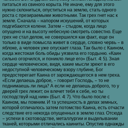
питаться из свиного корыта. Не иначе, ему для этого
нужно склониться, опуститься на землю, стать одного
роста с презираемыми животными. Так грех гнет нас к
земле. Сначала – напором искушений, от которых
подгибаются колени. Затем – стыдом, когда лицо
опущено и на высоту небесную смотреть совестно. Еще
грех не стал делом, не совершился как факт, еще он
только в виде помысла живет в сердце, словно червь – в
яблоке, а человек уже опускает глаза. Так было с Каином,
когда жестокая боль обиды уязвила его гордыню. «Каин
сильно огорчился, и поникло лице его» (Быт. 4: 5). Зная
сердце человеческое, видя, какие мысли зреют в его
недоступной человеческому взору глубине, Бог
предостерегает Каина от зарождающегося в нем греха.
«Если делаешь доброе, – говорит Господь, – то не
поднимаешь ли лица? А если не делаешь доброго, то у
дверей грех лежит; он влечет тебя к себе, но ты
господствуй над ним» (Быт. 4: 7). Что было после с
Каином, мы помним. И та успешность в делах земных,
которой отличалось затем потомство Каина, есть отчасти
следствие его некогда опущенных в землю глаз. Отсюда
– успехи в скотоводстве, металлургии и выделывании
тканей, которыми отличались каиниты. Опустив однажды