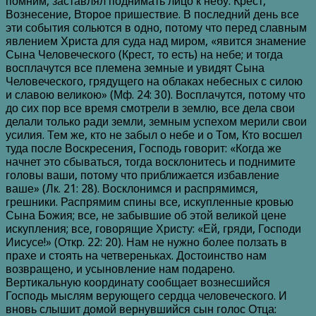
помним, заставлял поднимать лицо к небу. Крест,
Вознесение, Второе пришествие. В последний день все
эти события сольются в одно, потому что перед славным
явлением Христа для суда над миром, «явится знамение
Сына Человеческого (Крест, то есть) на небе; и тогда
восплачутся все племена земные и увидят Сына
Человеческого, грядущего на облаках небесных с силою
и славою великою» (Мф. 24: 30). Восплачутся, потому что
до сих пор все время смотрели в землю, все дела свои
делали только ради земли, земным успехом мерили свои
усилия. Тем же, кто не забыл о небе и о Том, Кто восшел
туда после Воскресения, Господь говорит: «Когда же
начнет это сбываться, тогда восклонитесь и поднимите
головы ваши, потому что приближается избавление
ваше» (Лк. 21: 28). Восклонимся и распрямимся,
грешники. Распрямим спины все, искупленные кровью
Сына Божия; все, не забывшие об этой великой цене
искупления; все, говорящие Христу: «Ей, гряди, Господи
Иисусе!» (Откр. 22: 20). Нам не нужно более ползать в
прахе и стоять на четвереньках. Достоинство нам
возвращено, и усыновление нам подарено.
Вертикальную координату сообщает вознесшийся
Господь мыслям верующего сердца человеческого. И
вновь слышит домой вернувшийся сын голос Отца: