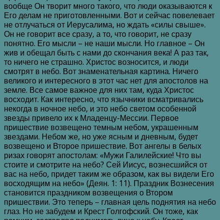
вообще Он творит много такого, что люди оказываются к
Его делам не приготовленными. Вот и сейчас повелевает
не отлучаться от Иерусалима, но ждать «силы свыше».
Он не говорит все сразу, а то, что говорит, не сразу
понятно. Его мысли – не наши мысли. Но главное – Он
жив и обещал быть с нами до скончания века! А раз так,
то ничего не страшно. Христос возносится, и люди
смотрят в небо. Вот знаменательная картина. Ничего
великого и интересного в этот час нет для апостолов на
земле. Все самое важное для них там, куда Христос
восходит. Как интересно, что язычники всматривались
некогда в ночное небо, и это небо светом особенной
звезды привело их к Младенцу-Мессии. Первое
пришествие возвещено темным небом, украшенным
звездами. Небом же, но уже ясным и дневным, будет
возвещено и Второе пришествие. Вот ангелы в белых
ризах говорят апостолам: «Мужи Галилейские! Что вы
стоите и смотрите на небо? Сей Иисус, вознесшийся от
вас на небо, придет таким же образом, как вы видели Его
восходящим на небо» (Деян. 1: 11). Праздник Вознесения
становится праздником возвещения о Втором
пришествии. Это теперь – главная цель поднятия на небо
глаз. Но не забудем и Крест Голгофский. Он тоже, как