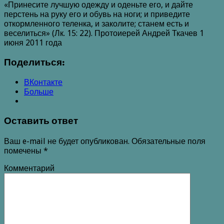
«Принесите лучшую одежду и оденьте его, и дайте
перстень на руку его и обувь на ноги; и приведите
откормленного теленка, и заколите; станем есть и
веселиться» (Лк. 15: 22). Протоиерей Андрей Ткачев 1
июня 2011 года
Поделиться:
ВКонтакте
Больше
Оставить ответ
Ваш e-mail не будет опубликован.
Обязательные поля
помечены
*
Комментарий