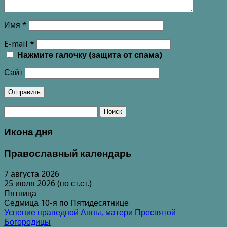
Имя
*
E-mail
*
Нажмите галочку (защита от спама)
Сайт
Икона дня
Православный календарь
7 августа 2026
25 июля 2026 (по ст.ст.)
Пятница
Седмица 10-я по Пятидесятнице
Успение праведной Анны, матери Пресвятой
Богородицы