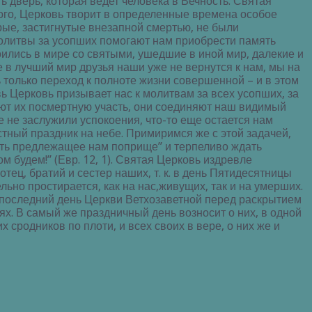
 дверь, которая ведет человека в Вечность. Святая
ого, Церковь творит в определенные времена особое
рые, застигнутые внезапной смертью, не были
олитвы за усопших помогают нам приобрести память
оились в мире со святыми, ушедшие в иной мир, далекие и
е в лучший мир друзья наши уже не вернутся к нам, мы на
 только переход к полноте жизни совершенной – и в этом
вь Церковь призывает нас к молитвам за всех усопших, за
ют их посмертную участь, они соединяют наш видимый
е не заслужили успокоения, что-то еще остается нам
стный праздник на небе. Примиримся же с этой задачей,
дить предлежащее нам поприще” и терпеливо ждать
м будем!” (Евр. 12, 1). Святая Церковь издревле
ец, братий и сестер наших, т. к. в день Пятидесятницы
ьно простирается, как на нас,живущих, так и на умерших.
 последний день Церкви Ветхозаветной перед раскрытием
х. В самый же праздничный день возносит о них, в одной
 сродников по плоти, и всех своих в вере, о них же и