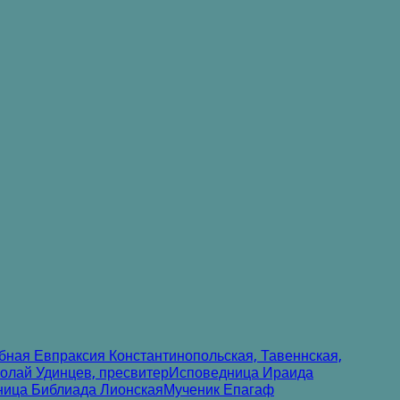
ная Евпраксия Константинопольская, Тавеннская,
лай Удинцев, пресвитер
Исповедница Ираида
ница Библиада Лионская
Мученик Епагаф