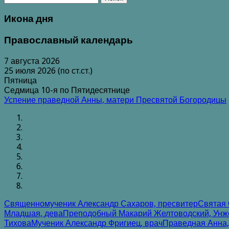
Икона дня
Православный календарь
7 августа 2026
25 июля 2026 (по ст.ст.)
Пятница
Седмица 10-я по Пятидесятнице
Успение праведной Анны, матери Пресвятой Богородицы
Священномученик Александр Сахаров, пресвитер
Святая 
Младшая, дева
Преподобный Макарий Желтоводский, Унж
Тихова
Мученик Александр Фригиец, врач
Праведная Анна,