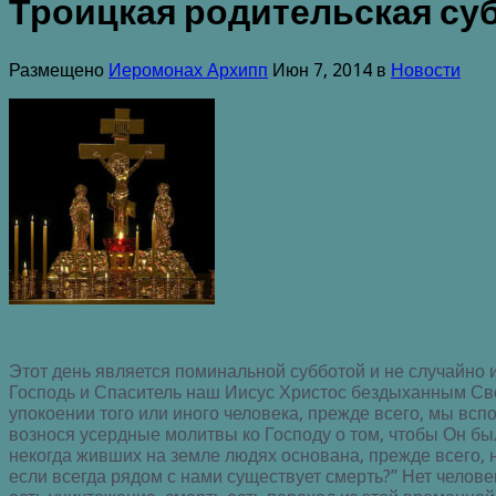
Троицкая родительская су
Размещено
Иеромонах Архипп
Июн 7, 2014 в
Новости
Этот день является поминальной субботой и не случайно 
Господь и Спаситель наш Иисус Христос бездыханным Свои
упокоении того или иного человека, прежде всего, мы вс
вознося усердные молитвы ко Господу о том, чтобы Он б
некогда живших на земле людях основана, прежде всего, на
если всегда рядом с нами существует смерть?” Нет челове