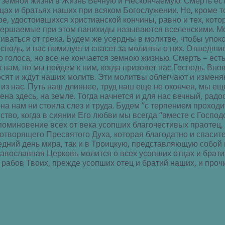
 земной жизни в Жизнь Вечную и Нескончаемую. Смерть есть
ах и братьях наших при всяком Богослужении. Но, кроме т
е, удостоившихся христианской кончины, равно и тех, кото
вершаемые при этом панихиды называются вселенскими. М
иваться от греха. Будем же усердны в молитве, чтобы упок
сподь, и нас помилует и спасет за молитвы о них. Отшедши
голоса, но все не кончается земною жизнью. Смерть – есть
 нам, но мы пойдем к ним, когда призовет нас Господь. Вно
сят и ждут наших молитв. Эти молитвы облегчают и изменя
из нас. Путь наш длиннее, труд наш еще не окончен, мы ещ
а здесь, на земле. Тогда начнется и для нас вечный, радо
она нам ни стоила слез и труда. Будем ”с терпением прохо
тво, когда в сиянии Его любви мы всегда “вместе с Господо
миновение всех от века усопших благочестивых праотец, от
творящего Пресвятого Духа, которая благодатно и спасител
едний день мира, так и в Троицкую, представляющую собой
авославная Церковь молится о всех усопших отцах и братия
 рабов Твоих, прежде усопших отец и братий наших, и прочих