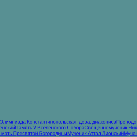
Олимпиада Константинопольская, дева, диакониса
Преподоб
енский
Память V Вселенского Собора
Священномученик Нико
 мать Пресвятой Богородицы
Мученик Аттал Лионский
Муче