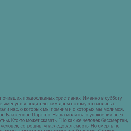
х почивших православных христианах. Именно в субботу
е именуется родительским днем потому что молясь о
тали нас, о которых мы помним и о которых мы молимся,
мое Блаженное Царство. Наша молитва о упокоении всех
ны. Кто-то может сказать: “Но как же человек бессмертен,
, человек, согрешив, унаследовал смерть. Но смерть не