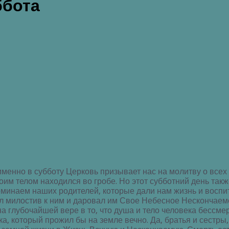
ббота
именно в субботу Церковь призывает нас на молитву о все
м телом находился во гробе. Но этот субботний день такж
поминаем наших родителей, которые дали нам жизнь и воспи
ыл милостив к ним и даровал им Свое Небесное Нескончае
 глубочайшей вере в то, что душа и тело человека бессмерт
ка, который прожил бы на земле вечно. Да, братья и сестры