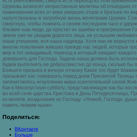
есть уничтожение, смерть есть переход из этой временной
Церковь возносит непрестанные молитвы об отшедших отц
поминовение всех от века умерших отцов и братьев по вер
напутствованы в загробную жизнь молитвами Церкви. Со
смертную, чтобы помнить о своем последнем часе и удерж
близкие нам люди, да простит их ошибки и прегрешения Го
земле уже не увидим дорогого лица, не услышим любимого 
наше утешение, вся наша надежда. Хотя они не вернутся к
многие поколения живших прежде нас людей, которые про
мир и тот невидимый, переход в который ожидает каждого 
довершить для Господа. Задача наша должна быть исполнен
будем выполнять ее добросовестно до конца, сколько бы 
Божьего призыва в вечную отчизну Какое это будет блаженс
призывает нас совершать перед днем Пресвятой Троицы по
запечатлелось искупление мира освятительной силой Живо
Как в Мясопустную субботу, представляющую как бы посл
во всей силе царства Христова в День Пятидесятницы, Пр
из молитв, воздыхание ко Господу: «Упокой, Господи, души
память творим ныне».
Поделиться:
ВКонтакте
Больше