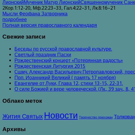
Лионский
Мученик Матур Лионский
Священномученик Санкт
2Кор.1:12-20, Мф.22:23–33, Гал.4:22–31, Лк.8:16–21
Мысли Феофана Затворника
подробнее
Полная версия православного календаря
Свежие записи
Беседы по русской православной культуре.
Светлый праздник Пасхи
Рождественский концерт «Потерянная радость»
Рождественская Литургия 2015
Cщмч. Александр Васильевич Петропавловский, прес
Прп. Иоанникий Великий ( память 17 ноября)
Евангелие от Луки, Глава 12, стихи 13-15, 22-31.
О силе Божией и вере человеческой. (Лк., 39 зач., 8, 4
Облако меток
Новости
Жития Святых
Толкован
Творчество прихожан
Архивы