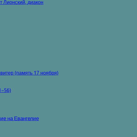
 Лионский, диакон
витер (память 17 ноября)
1–56)
ие на Евангелие