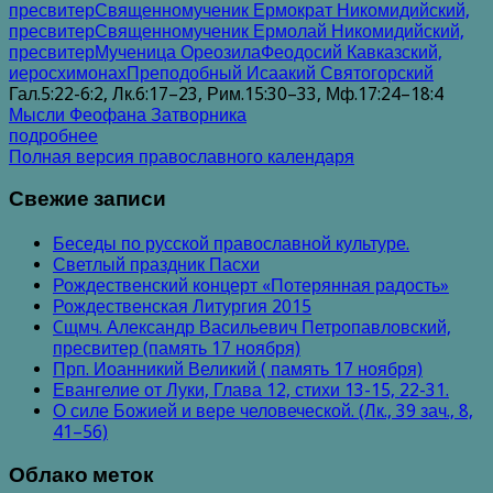
пресвитер
Священномученик Ермократ Никомидийский,
пресвитер
Священномученик Ермолай Никомидийский,
пресвитер
Мученица Ореозила
Феодосий Кавказский,
иеросхимонах
Преподобный Исаакий Святогорский
Гал.5:22-6:2, Лк.6:17–23, Рим.15:30–33, Мф.17:24–18:4
Мысли Феофана Затворника
подробнее
Полная версия православного календаря
Свежие записи
Беседы по русской православной культуре.
Светлый праздник Пасхи
Рождественский концерт «Потерянная радость»
Рождественская Литургия 2015
Cщмч. Александр Васильевич Петропавловский,
пресвитер (память 17 ноября)
Прп. Иоанникий Великий ( память 17 ноября)
Евангелие от Луки, Глава 12, стихи 13-15, 22-31.
О силе Божией и вере человеческой. (Лк., 39 зач., 8,
41–56)
Облако меток