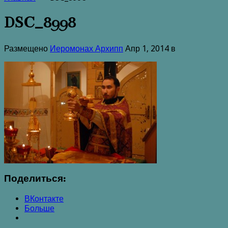
DSC_8998
Размещено
Иеромонах Архипп
Апр 1, 2014 в
Поделиться:
ВКонтакте
Больше