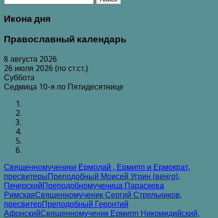
Икона дня
Православный календарь
8 августа 2026
26 июля 2026 (по ст.ст.)
Суббота
Седмица 10-я по Пятидесятнице
Священномученики Ермолай , Ермипп и Ермократ,
пресвитеры
Преподобный Моисей Угрин (венгр),
Печерский
Преподобномученица Параскева
Римская
Священномученик Сергий Стрельников,
пресвитер
Преподобный Геронтий
Афонский
Священномученик Ермипп Никомидийский,