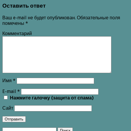
Оставить ответ
Ваш e-mail не будет опубликован.
Обязательные поля
помечены
*
Комментарий
Имя
*
E-mail
*
Нажмите галочку (защита от спама)
Сайт