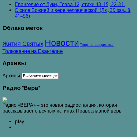
Евангелие от Луки, Глава 12, стихи 13-15, 22-31.
О силе Божией и вере человеческой. (Лк., 39 зач., 8,
41–56)
Облако меток
Новости
Жития Святых
Творчество прихожан
Толкование на Евангелие
Архивы
Архивы
Радио "Вера"
Радио «ВЕРА» – это новая радиостанция, которая
рассказывает о вечных истинах Православной веры.
play