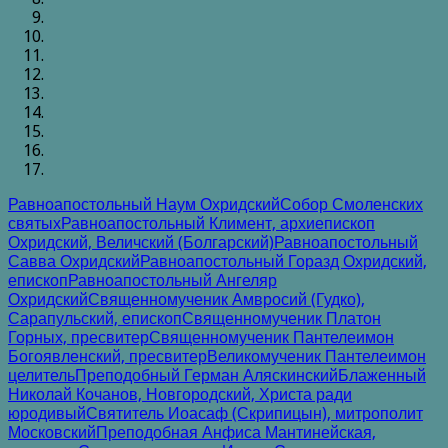
Равноапостольный Наум Охридский
Собор Смоленских
святых
Равноапостольный Климент, архиепископ
Охридский, Величский (Болгарский)
Равноапостольный
Савва Охридский
Равноапостольный Горазд Охридский,
епископ
Равноапостольный Ангеляр
Охридский
Священномученик Амвросий (Гудко),
Сарапульский, епископ
Священномученик Платон
Горных, пресвитер
Священномученик Пантелеимон
Богоявленский, пресвитер
Великомученик Пантелеимон
целитель
Преподобный Герман Аляскинский
Блаженный
Николай Кочанов, Новгородский, Христа ради
юродивый
Святитель Иоасаф (Скрипицын), митрополит
Московский
Преподобная Анфиса Мантинейская,