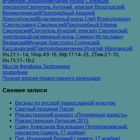
игумения
Священномученик Иоанн Соловьев,
пресвитер
Святитель Антоний, епископ Вологодский,
Великопермский
Преподобный Аркадий
Дорогобужский
Благоверный князь Глеб Всеволодович
(Святославич) Смоленский
Преподобный Ефрем
Смоленский
Святитель Игнатий, епископ Смоленский,
чудотворец
Благоверный князь Симеон Мстиславич
Вяземский
Мученик Христодул Солунский,
Кассандрский
Преподобномученик Игнатий Яблочинсий
Ин.21:1–14, 1Кор.4:9-16, Мф.17:14–23, 2Тим.2:1-10,
Ин.15:17–16:2
Мысли Феофана Затворника
подробнее
Полная версия православного календаря
Свежие записи
Беседы по русской православной культуре.
Светлый праздник Пасхи
Рождественский концерт «Потерянная радость»
Рождественская Литургия 2015
Cщмч. Александр Васильевич Петропавловский,
пресвитер (память 17 ноября)
Прп. Иоанникий Великий ( память 17 ноября)