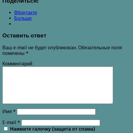
Поделиться:
ВКонтакте
Больше
Оставить ответ
Ваш e-mail не будет опубликован.
Обязательные поля
помечены
*
Комментарий
Имя
*
E-mail
*
Нажмите галочку (защита от спама)