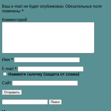
Ваш e-mail не будет опубликован.
Обязательные поля
помечены
*
Комментарий
Имя
*
E-mail
*
Нажмите галочку (защита от спама)
Сайт