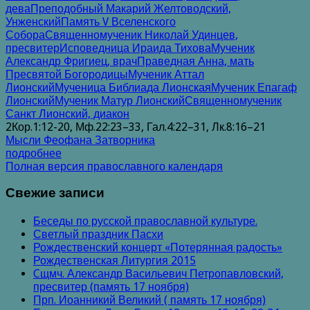
дева
Преподобный Макарий Желтоводский,
Унженский
Память V Вселенского
Собора
Священномученик Николай Удинцев,
пресвитер
Исповедница Ираида Тихова
Мученик
Александр Фригиец, врач
Праведная Анна, мать
Пресвятой Богородицы
Мученик Аттал
Лионский
Мученица Библиада Лионская
Мученик Епагаф
Лионский
Мученик Матур Лионский
Священномученик
Санкт Лионский, диакон
2Кор.1:12-20, Мф.22:23–33, Гал.4:22–31, Лк.8:16–21
Мысли Феофана Затворника
подробнее
Полная версия православного календаря
Свежие записи
Беседы по русской православной культуре.
Светлый праздник Пасхи
Рождественский концерт «Потерянная радость»
Рождественская Литургия 2015
Cщмч. Александр Васильевич Петропавловский,
пресвитер (память 17 ноября)
Прп. Иоанникий Великий ( память 17 ноября)