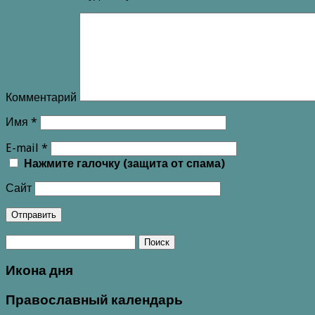
Комментарий
Имя
*
E-mail
*
Нажмите галочку (защита от спама)
Сайт
Икона дня
Православный календарь