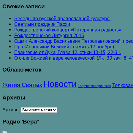
Свежие записи
Беседы по русской православной культуре.
Светлый праздник Пасхи
Рождественский концерт «Потерянная радость»
Рождественская Литургия 2015
Cщмч. Александр Васильевич Петропавловский, прес
Прп. Иоанникий Великий ( память 17 ноября)
Евангелие от Луки, Глава 12, стихи 13-15, 22-31.
О силе Божией и вере человеческой. (Лк., 39 зач., 8, 4
Облако меток
Новости
Жития Святых
Толкован
Творчество прихожан
Архивы
Архивы
Радио "Вера"