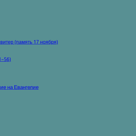
витер (память 17 ноября)
1–56)
ие на Евангелие