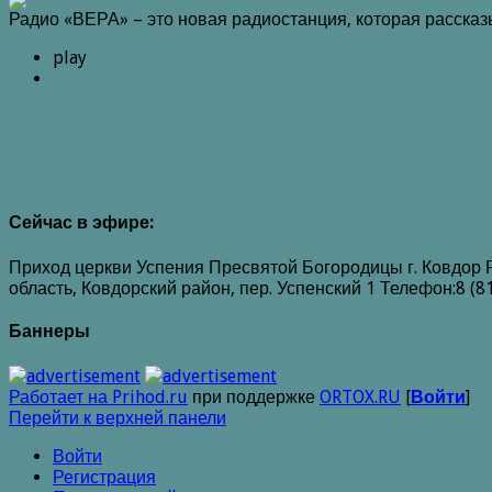
Радио «ВЕРА» – это новая радиостанция, которая расска
play
Сейчас в эфире:
Приход церкви Успения Пресвятой Богородицы г. Ковдор 
область, Ковдорский район, пер. Успенский 1 Телефон:8 (8
Баннеры
Работает на Prihod.ru
при поддержке
ORTOX.RU
[
Войти
]
Перейти к верхней панели
Войти
Регистрация