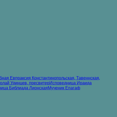
ная Евпраксия Константинопольская, Тавеннская,
лай Удинцев, пресвитер
Исповедница Ираида
ница Библиада Лионская
Мученик Епагаф