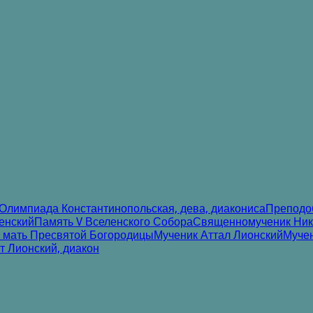
Олимпиада Константинопольская, дева, диакониса
Преподоб
енский
Память V Вселенского Собора
Священномученик Нико
 мать Пресвятой Богородицы
Мученик Аттал Лионский
Муче
 Лионский, диакон