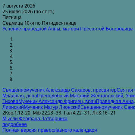
7 августа 2026
25 июля 2026 (по ст.ст.)
Пятница
Седмица 10-я по Пятидесятнице
Успение праведной Анны, матери Пресвятой Богородицы
Священномученик Александр Сахаров, пресвитер
Святая 
Младшая, дева
Преподобный Макарий Желтоводский, Унж
Тихова
Мученик Александр Фригиец, врач
Праведная Анна,
Лионский
Мученик Матур Лионский
Священномученик Санкт
2Кор.1:12-20, Мф.22:23–33, Гал.4:22–31, Лк.8:16–21
Мысли Феофана Затворника
подробнее
Полная версия православного календаря